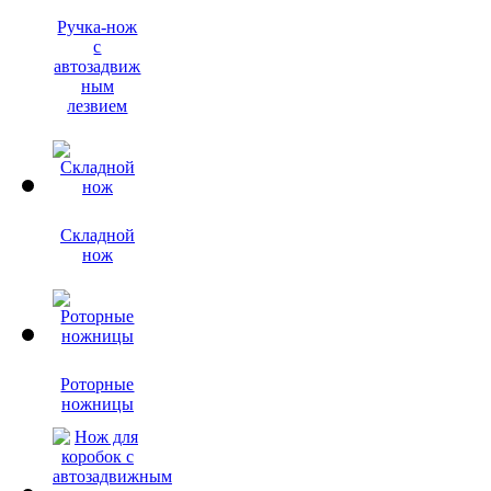
Ручка-нож
с
автозадвиж
ным
лезвием
Складной
нож
Роторные
ножницы