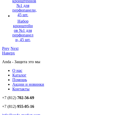
Набор
кронштейн
ов №1 для
перфопанел
и, 45 шт.
Prev
Next
Наверх
Anda - Защита это мы
О нас
Каталог
Помощь
Акции и новинки
Контакты
+7 (812)
702-56-69
+7 (812)
955-05-16