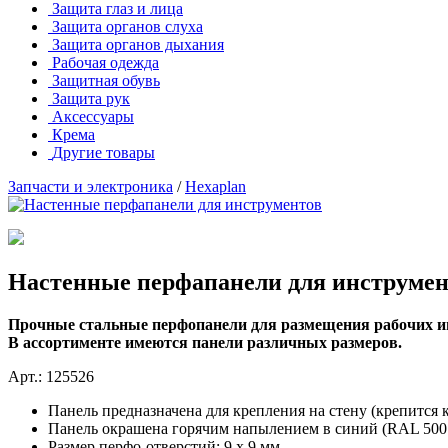
Защита глаз и лица
Защита органов слуха
Защита органов дыхания
Рабочая одежда
Защитная обувь
Защита рук
Аксессуары
Крема
Другие товары
Запчасти и электроника
/
Hexaplan
Настенные перфапанели для инструмен
Прочные стальные перфопанели для размещения рабочих и
В ассортименте имеются панели различных размеров.
Арт.: 125526
Панель предназначена для крепления на стену (крепится 
Панель окрашена горячим напылением в синий (RAL 5007
Размер перфо-отверстий: 9 х 9 мм