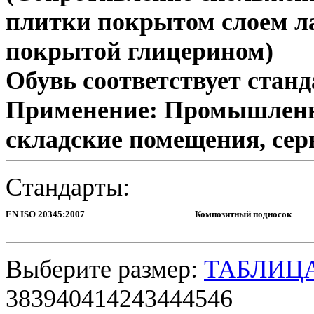
плитки покрытом слоем ла
покрытой глицерином)
Обувь соответствует станд
Применение: Промышленно
складские помещения, сер
Стандарты:
EN ISO 20345:2007
Композитный подносок
Выберите размер:
ТАБЛИЦ
38
39
40
41
42
43
44
45
46