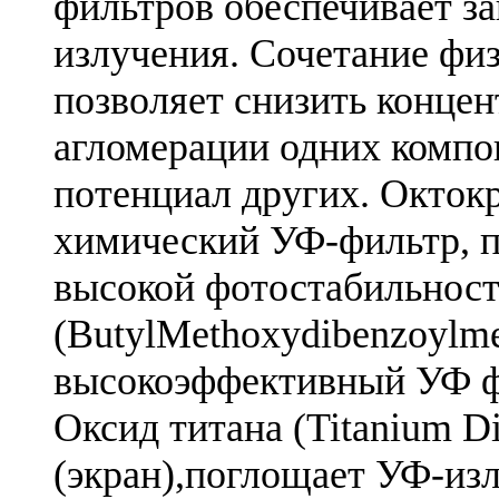
фильтров обеспечивает за
излучения. Сочетание фи
позволяет снизить концен
агломерации одних комп
потенциал других. Окток
химический УФ-фильтр, п
высокой фотостабильнос
(ButylMethoxydibenzoylm
высокоэффективный УФ ф
Оксид титана (Titanium D
(экран),поглощает УФ-изл