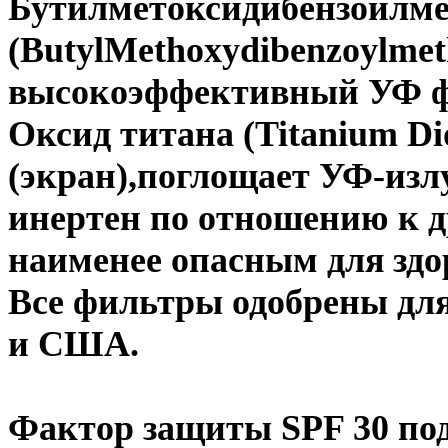
Бутилметоксидибензоилм
(ButylMethoxydibenzoylme
высокоэффективный УФ фи
Оксид титана (Titanium Di
(экран),поглощает УФ-излу
инертен по отношению к д
наименее опасным для здо
Все фильтры одобрены для
и США.
Фактор защиты SPF 30 п