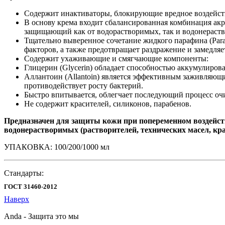
Содержит инактиваторы, блокирующие вредное воздейств
В основу крема входит сбалансированная комбинация акри
защищающий как от водорастворимых, так и водонераст
Тщательно выверенное сочетание жидкого парафина (Para
факторов, а также предотвращает раздражение и замедляе
Содержит ухаживающие и смягчающие компоненты:
Глицерин (Glycerin) обладает способностью аккумулирова
Аллантоин (Allantoin) является эффективным заживляющ
противодействует росту бактерий.
Быстро впитывается, облегчает последующий процесс оч
Не содержит красителей, силиконов, парабенов.
Предназначен для защиты кожи при попеременном воздейств
водонерастворимых (растворителей, технических масел, кр
УПАКОВКА: 100/200/1000 мл
Стандарты:
ГОСТ 31460-2012
Наверх
Anda - Защита это мы