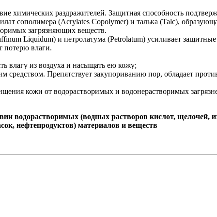
ие химических раздражителей. Защитная способность подтверж
лат сополимера (Acrylates Сopolymer) и талька (Talc), образу
воримых загрязняющих веществ.
ffinum Liquidum) и петролатума (Petrolatum) усиливает защитны
т потерю влаги.
ть влагу из воздуха и насыщать ею кожу;
им средством. Препятствует закупориванию пор, обладает прот
ищения кожи от водорастворимых и водонерастворимых загрязн
ии водорастворимых (водных растворов кислот, щелочей, из
асок, нефтепродуктов) материалов и веществ