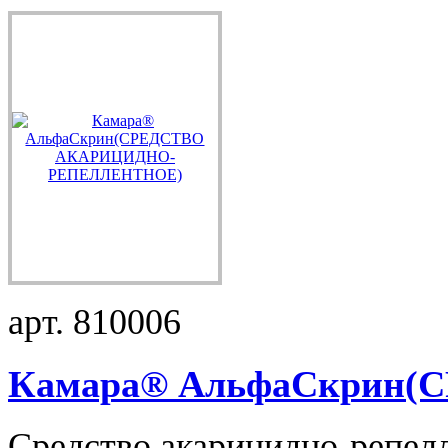
арт. 810006
Камара® АльфаСкрин(СР
Средство акарицидно-репел